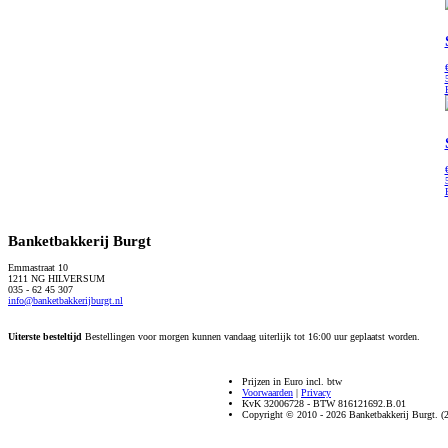
Banketbakkerij Burgt
Emmastraat 10
1211 NG HILVERSUM
035 - 62 45 307
info@banketbakkerijburgt.nl
Uiterste besteltijd
Bestellingen voor morgen kunnen vandaag uiterlijk tot 16:00 uur geplaatst worden.
Prijzen in Euro incl. btw
Voorwaarden
|
Privacy
KvK 32006728 - BTW 816121692.B.01
Copyright © 2010 - 2026 Banketbakkerij Burgt. (