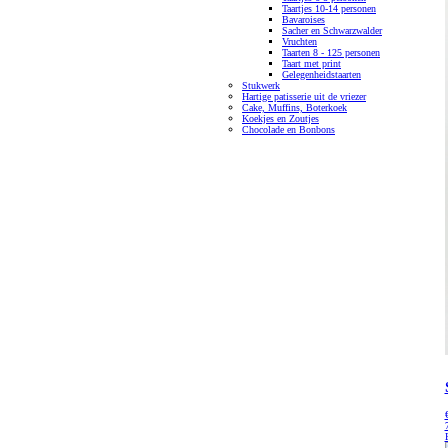
Taartjes 10-14 personen
Bavaroises
Sacher en Schwarzwalder
Vruchten
Taarten 8 - 125 personen
Taart met print
Gelegenheidstaarten
Stukwerk
Hartige patisserie uit de vriezer
Cake, Muffins, Boterkoek
Koekjes en Zoutjes
Chocolade en Bonbons