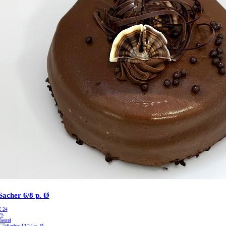
Sacher 6/8 p. Ø
€
24
75
Bestel