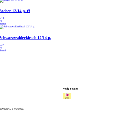
Sacher 12/14 p. Ø
€
42
50
Bestel
Schwarzwalderkirsch 12/14 p.
€
37
50
Bestel
Veilig betalen
20260623 - 2.03.9670)