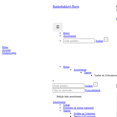
Banketbakkerij Burgt
☰
Home
Assortiment
Zoeken
Menu
Account
Winkelwagen
Home
Assortiment
Taarten
Sacher en Schwarzwa
Zoeken
Postcodecheck
Bekijk hele assortiment
Assortiment
Gebak
Petitfours & kleine patisserie
Taarten
Sloffen en Schnitten
Taartjes 6-8 personen