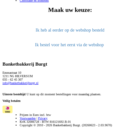
Chocolade en Bonbons
Maak uw keuze:
Ik heb al eerder op de webshop besteld
Ik bestel voor het eerst via de webshop
Banketbakkerij Burgt
Emmastraat 10
1211 NG HILVERSUM
035 - 62 45 307
info@banketbakkerijburgt.nl
Uiterste besteltijd
U kunt op dit moment bestellingen voor maandag plaatsen.
Veilig betalen
Prijzen in Euro incl. btw
Voorwaarden
|
Privacy
KvK 32006728 - BTW 816121692.B.01
Copyright © 2010 - 2026 Banketbakkerij Burgt. (20260623 - 2.03.9670)