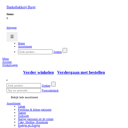
Banketbakkerij Burgt
Items:
0
Inloggen
☰
Home
Assortiment
Zoeken
Menu
Account
Winkelwagen
Verder winkelen
Verdergaan met bestellen
Zoeken
Postcodecheck
Bekijk hele assortiment
Assortiment
Gebak
Petitfours & kleine patisserie
Taarten
Stukwerk
Hartige patisserie uit de vriezer
Cake, Muffins, Boterkoek
Koekjes en Zoutjes