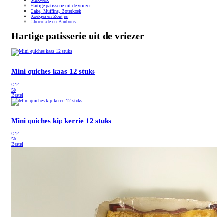
Stukwerk
Hartige patisserie uit de vriezer
Cake, Muffins, Boterkoek
Koekjes en Zoutjes
Chocolade en Bonbons
Hartige patisserie uit de vriezer
Mini quiches kaas 12 stuks
€
14
50
Bestel
Mini quiches kip kerrie 12 stuks
€
14
50
Bestel