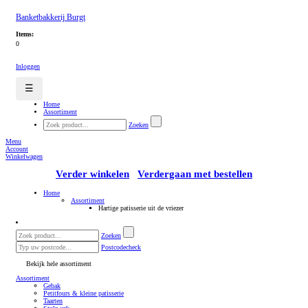
Banketbakkerij Burgt
Items:
0
Inloggen
☰
Home
Assortiment
Zoeken
Menu
Account
Winkelwagen
Verder winkelen
Verdergaan met bestellen
Home
Assortiment
Hartige patisserie uit de vriezer
Zoeken
Postcodecheck
Bekijk hele assortiment
Assortiment
Gebak
Petitfours & kleine patisserie
Taarten