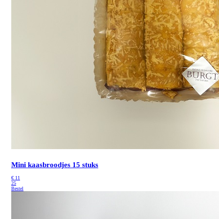
Mini kaasbroodjes 15 stuks
€
11
25
Bestel