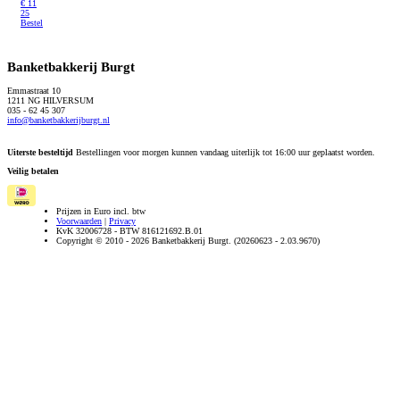
€
11
25
Bestel
Banketbakkerij Burgt
Emmastraat 10
1211 NG HILVERSUM
035 - 62 45 307
info@banketbakkerijburgt.nl
Uiterste besteltijd
Bestellingen voor morgen kunnen vandaag uiterlijk tot 16:00 uur geplaatst worden.
Veilig betalen
Prijzen in Euro incl. btw
Voorwaarden
|
Privacy
KvK 32006728 - BTW 816121692.B.01
Copyright © 2010 - 2026 Banketbakkerij Burgt. (20260623 - 2.03.9670)