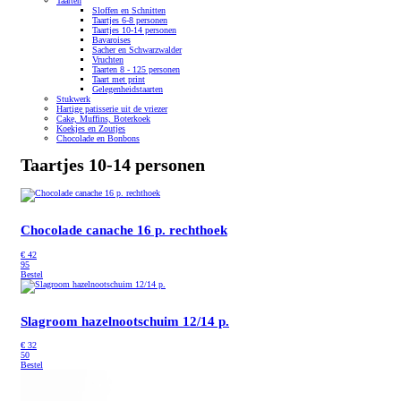
Taarten
Sloffen en Schnitten
Taartjes 6-8 personen
Taartjes 10-14 personen
Bavaroises
Sacher en Schwarzwalder
Vruchten
Taarten 8 - 125 personen
Taart met print
Gelegenheidstaarten
Stukwerk
Hartige patisserie uit de vriezer
Cake, Muffins, Boterkoek
Koekjes en Zoutjes
Chocolade en Bonbons
Taartjes 10-14 personen
Chocolade canache 16 p. rechthoek
€
42
95
Bestel
Slagroom hazelnootschuim 12/14 p.
€
32
50
Bestel