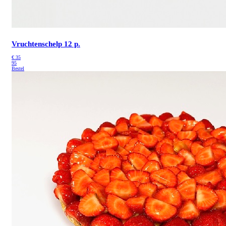
Vruchtenschelp 12 p.
€
35
95
Bestel