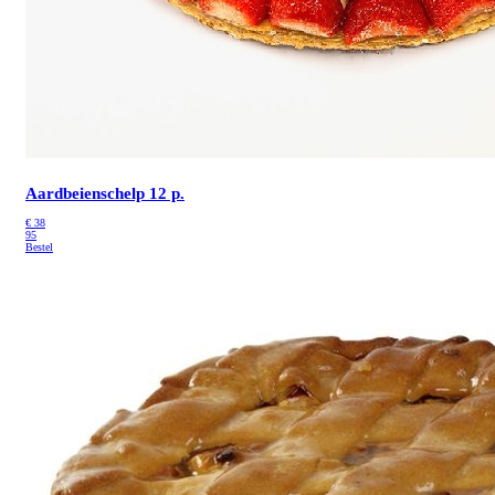
Aardbeienschelp 12 p.
€
38
95
Bestel