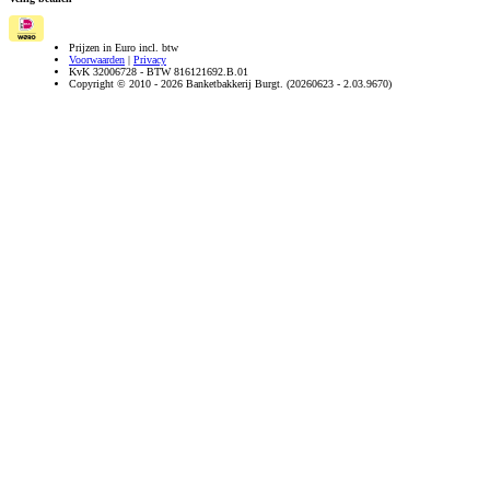
Prijzen in Euro incl. btw
Voorwaarden
|
Privacy
KvK 32006728 - BTW 816121692.B.01
Copyright © 2010 - 2026 Banketbakkerij Burgt. (20260623 - 2.03.9670)