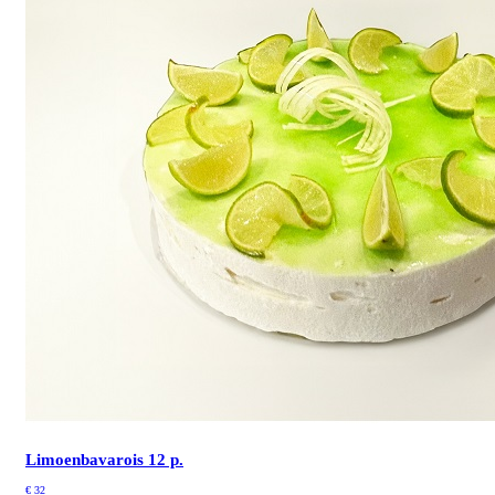
Limoenbavarois 12 p.
€
32