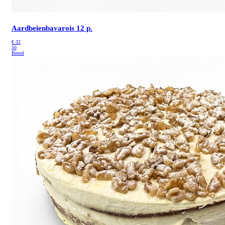
Aardbeienbavarois 12 p.
€
32
50
Bestel