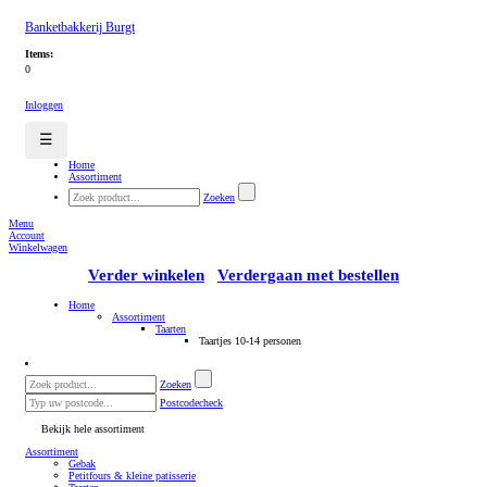
Banketbakkerij Burgt
Items:
0
Inloggen
☰
Home
Assortiment
Zoeken
Menu
Account
Winkelwagen
Verder winkelen
Verdergaan met bestellen
Home
Assortiment
Taarten
Taartjes 10-14 personen
Zoeken
Postcodecheck
Bekijk hele assortiment
Assortiment
Gebak
Petitfours & kleine patisserie