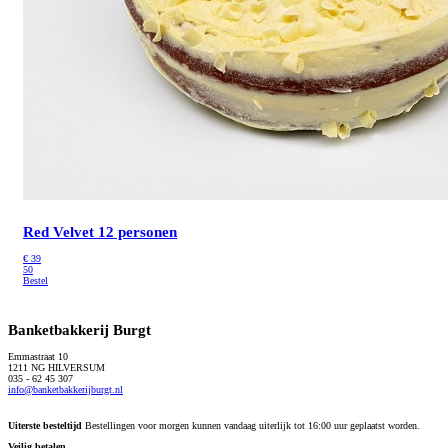
Red Velvet 12 personen
€
39
50
Bestel
Banketbakkerij Burgt
Emmastraat 10
1211 NG HILVERSUM
035 - 62 45 307
info@banketbakkerijburgt.nl
Uiterste besteltijd
Bestellingen voor morgen kunnen vandaag uiterlijk tot 16:00 uur geplaatst worden.
Veilig betalen