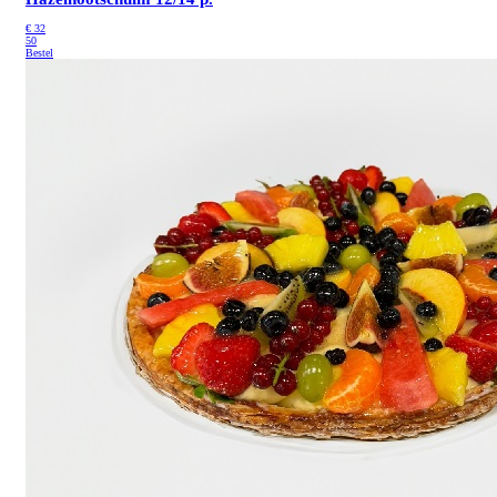
€
32
50
Bestel