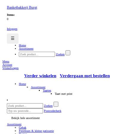
Banketbakkerij Burgt
Items:
0
Inloggen
☰
Home
Assortiment
Zoeken
Menu
Account
Winkelwagen
Verder winkelen
Verdergaan met bestellen
Home
Assortiment
Taarten
Taart met print
Zoeken
Postcodecheck
Bekijk hele assortiment
Assortiment
Gebak
Petitfours & kleine patisserie