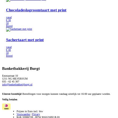
Chocoladeslagroomtaart met print
vanaf
€
38
50
Bestel
Sachertaart met print
vanaf
€
48
50
Bestel
Banketbakkerij Burgt
Emmastraat 10
1211 NG HILVERSUM
035 - 62 45 307
info@banketbakkerijburgt.nl
Uiterste besteltijd
Bestellingen voor morgen kunnen vandaag uiterlijk tot 16:00 uur geplaatst worden.
Veilig betalen
Prijzen in Euro incl. btw
Voorwaarden
|
Privacy
KvK 32006728 - BTW 816121692.B.01