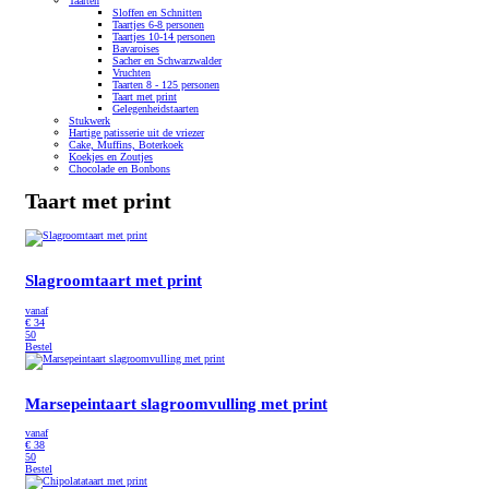
Taarten
Sloffen en Schnitten
Taartjes 6-8 personen
Taartjes 10-14 personen
Bavaroises
Sacher en Schwarzwalder
Vruchten
Taarten 8 - 125 personen
Taart met print
Gelegenheidstaarten
Stukwerk
Hartige patisserie uit de vriezer
Cake, Muffins, Boterkoek
Koekjes en Zoutjes
Chocolade en Bonbons
Taart met print
Slagroomtaart met print
vanaf
€
34
50
Bestel
Marsepeintaart slagroomvulling met print
vanaf
€
38
50
Bestel