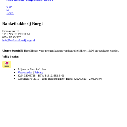
€
89
50
Bestel
Banketbakkerij Burgt
Emmastraat 10
1211 NG HILVERSUM
035 - 62 45 307
info@banketbakkerijburgt.nl
Uiterste besteltijd
Bestellingen voor morgen kunnen vandaag uiterlijk tot 16:00 uur geplaatst worden.
Veilig betalen
Prijzen in Euro incl. btw
Voorwaarden
|
Privacy
KvK 32006728 - BTW 816121692.B.01
Copyright © 2010 - 2026 Banketbakkerij Burgt. (20260623 - 2.03.9670)