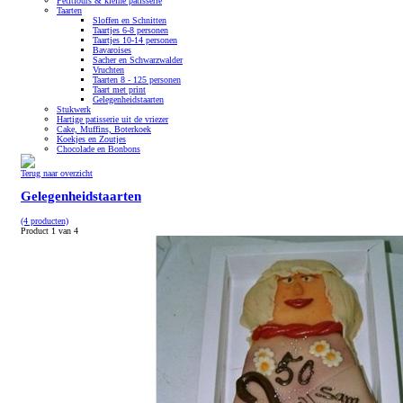
Petitfours & kleine patisserie
Taarten
Sloffen en Schnitten
Taartjes 6-8 personen
Taartjes 10-14 personen
Bavaroises
Sacher en Schwarzwalder
Vruchten
Taarten 8 - 125 personen
Taart met print
Gelegenheidstaarten
Stukwerk
Hartige patisserie uit de vriezer
Cake, Muffins, Boterkoek
Koekjes en Zoutjes
Chocolade en Bonbons
Terug naar overzicht
Gelegenheidstaarten
(4 producten)
Product 1 van 4