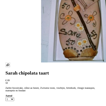
Sarah chipolata taart
€ 89
50
Zachte biscuitcake, crème au beurre, Zwitserse room, vruchtjes, bitterkoek, vleugje marasquin,
marsepein en fondant
Aantal