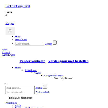
Banketbakkerij Burgt
Items:
0
Inloggen
☰
Home
Assortiment
Zoeken
Menu
Account
Winkelwagen
Verder winkelen
Verdergaan met bestellen
Home
Assortiment
Taarten
Gelegenheidstaarten
Sarah chipolata taart
Zoeken
Postcodecheck
Bekijk hele assortiment
Assortiment
Gebak