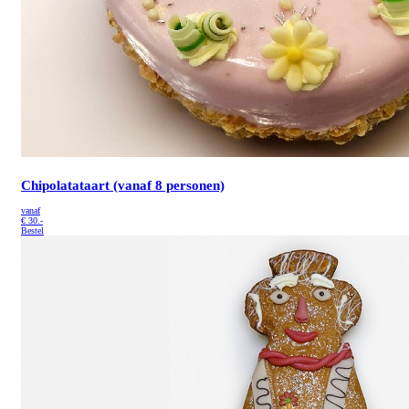
Chipolatataart (vanaf 8 personen)
vanaf
€
30.-
Bestel