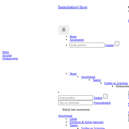
Banketbakkerij Burgt
☰
Home
Assortiment
Zoeken
Menu
Account
Winkelwagen
Home
Assortiment
Taarten
Sloffen en Schnitten
Mokkacrème
Zoeken
Postcodecheck
Bekijk hele assortiment
Assortiment
Gebak
Petitfours & kleine patisserie
Taarten
Sloffen en Schnitten