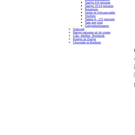
Taartjes 6-8 personen
Taartjes 10-14 personen
Bavaroises
Sacher en Schwarzwalder
Vruchten
Taarten 8 - 125 personen
Taart met print
Gelegenheidstaarten
Stukwerk
Hartige patisserie uit de vriezer
Cake, Muffins, Boterkoek
Koekjes en Zoutjes
Chocolade en Bonbons