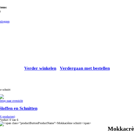
Items:
0
Inloggen
Verder winkelen
Verdergaan met bestellen
 schnitt
Terug naar overzicht
Sloffen en Schnitten
(6 producten)
Product 4 van 6
Mokkacrè