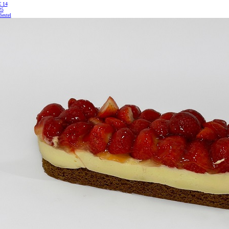
€
14
25
Bestel