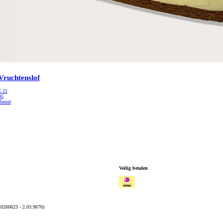
Vruchtenslof
€
21
95
Bestel
Veilig betalen
20260623 - 2.03.9670)