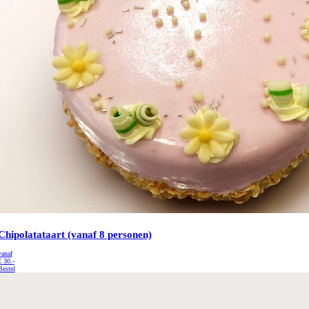
Chipolatataart (vanaf 8 personen)
vanaf
€
30.-
Bestel