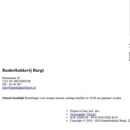
Banketbakkerij Burgt
Emmastraat 10
1211 NG HILVERSUM
035 - 62 45 307
info@banketbakkerijburgt.nl
Uiterste besteltijd
Bestellingen voor morgen kunnen vandaag uiterlijk tot 16:00 uur geplaatst worden.
Prijzen in Euro incl. btw
Voorwaarden
|
Privacy
KvK 32006728 - BTW 816121692.B.01
Copyright © 2010 - 2026 Banketbakkerij Burgt. (