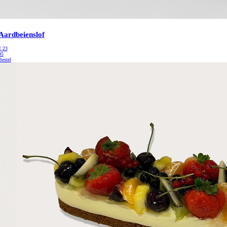
Aardbeienslof
€
23
95
Bestel