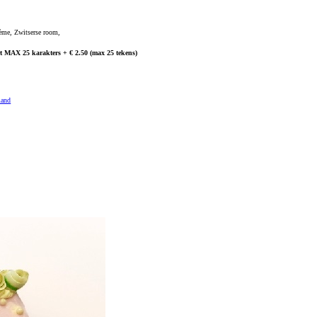
ème, Zwitserse room,
art MAX 25 karakters + € 2.50 (max 25 tekens)
mand