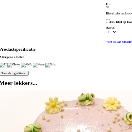
€ 15
95
Biscuitcake, mokkacr
Evt. tekst op ta
Aantal
Voeg toe aan winkel
Productspecificatie
Allergene stoffen
Meer lekkers...