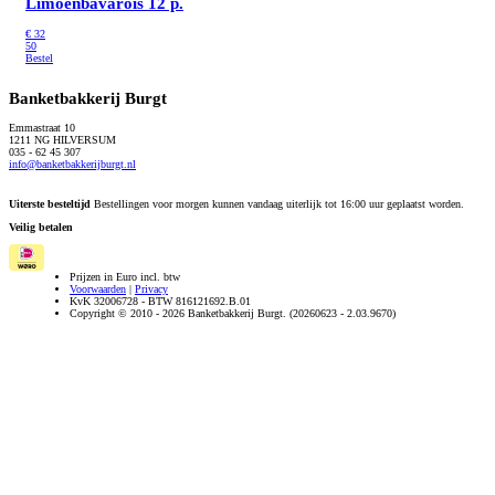
Limoenbavarois 12 p.
€
32
50
Bestel
Banketbakkerij Burgt
Emmastraat 10
1211 NG HILVERSUM
035 - 62 45 307
info@banketbakkerijburgt.nl
Uiterste besteltijd
Bestellingen voor morgen kunnen vandaag uiterlijk tot 16:00 uur geplaatst worden.
Veilig betalen
Prijzen in Euro incl. btw
Voorwaarden
|
Privacy
KvK 32006728 - BTW 816121692.B.01
Copyright © 2010 - 2026 Banketbakkerij Burgt. (20260623 - 2.03.9670)