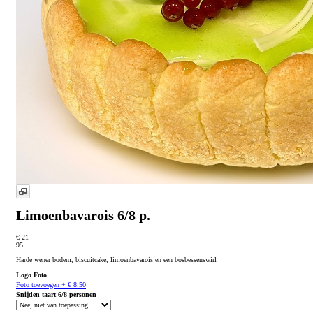
Limoenbavarois 6/8 p.
€ 21
95
Harde wener bodem, biscuitcake, limoenbavarois en een bosbessenswirl
Logo Foto
Foto toevoegen + € 8.50
Snijden taart 6/8 personen