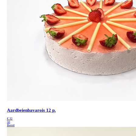
Aardbeienbavarois 12 p.
€
32
50
Bestel