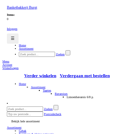
Banketbakkerij Burgt
Items:
0
Inloggen
☰
Home
Assortiment
Zoeken
Menu
Account
Winkelwagen
Verder winkelen
Verdergaan met bestellen
Home
Assortiment
Taarten
Bavaroises
Limoenbavarois 6/8 p.
Zoeken
Postcodecheck
Bekijk hele assortiment
Assortiment
Gebak