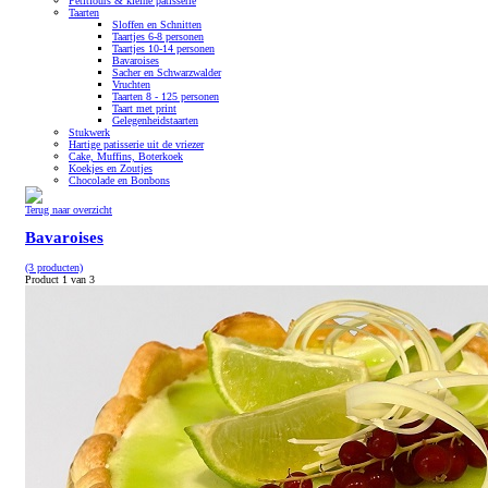
Petitfours & kleine patisserie
Taarten
Sloffen en Schnitten
Taartjes 6-8 personen
Taartjes 10-14 personen
Bavaroises
Sacher en Schwarzwalder
Vruchten
Taarten 8 - 125 personen
Taart met print
Gelegenheidstaarten
Stukwerk
Hartige patisserie uit de vriezer
Cake, Muffins, Boterkoek
Koekjes en Zoutjes
Chocolade en Bonbons
Terug naar overzicht
Bavaroises
(3 producten)
Product 1 van 3