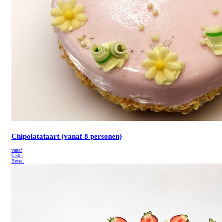
Chipolatataart (vanaf 8 personen)
vanaf
€
30.-
Bestel