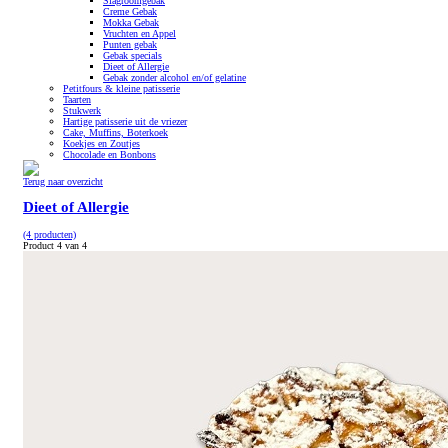
Slagroomgebak
Creme Gebak
Mokka Gebak
Vruchten en Appel
Punten gebak
Gebak specials
Dieet of Allergie
Gebak zonder alcohol en/of gelatine
Petitfours & kleine patisserie
Taarten
Stukwerk
Hartige patisserie uit de vriezer
Cake, Muffins, Boterkoek
Koekjes en Zoutjes
Chocolade en Bonbons
Terug naar overzicht
Dieet of Allergie
(4 producten)
Product 4 van 4