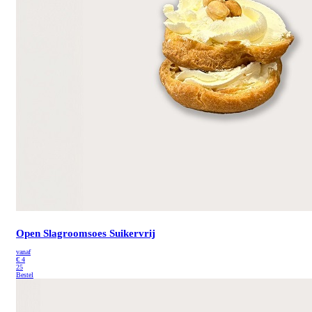
Open Slagroomsoes Suikervrij
vanaf
€
4
25
Bestel