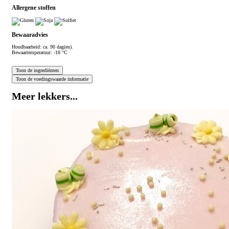
Allergene stoffen
Bewaaradvies
Houdbaarheid: ca. 90 dag(en).
Bewaartemperatuur: -18 °C
Meer lekkers...