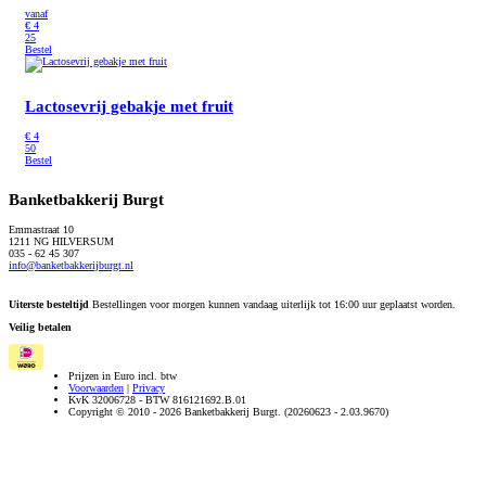
vanaf
€
4
25
Bestel
Lactosevrij gebakje met fruit
€
4
50
Bestel
Banketbakkerij Burgt
Emmastraat 10
1211 NG HILVERSUM
035 - 62 45 307
info@banketbakkerijburgt.nl
Uiterste besteltijd
Bestellingen voor morgen kunnen vandaag uiterlijk tot 16:00 uur geplaatst worden.
Veilig betalen
Prijzen in Euro incl. btw
Voorwaarden
|
Privacy
KvK 32006728 - BTW 816121692.B.01
Copyright © 2010 - 2026 Banketbakkerij Burgt. (20260623 - 2.03.9670)