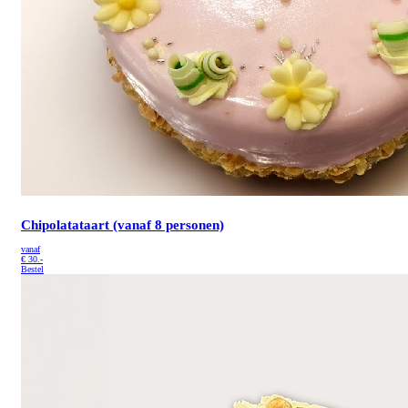
Chipolatataart (vanaf 8 personen)
vanaf
€
30.-
Bestel