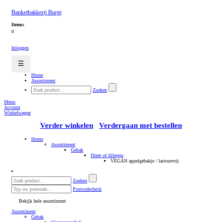
Banketbakkerij Burgt
Items:
0
Inloggen
☰
Home
Assortiment
Zoeken
Menu
Account
Winkelwagen
Verder winkelen
Verdergaan met bestellen
Home
Assortiment
Gebak
Dieet of Allergie
VEGAN appelgebakje / lactosevrij
Zoeken
Postcodecheck
Bekijk hele assortiment
Assortiment
Gebak