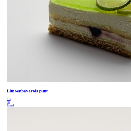
Limoenbavarois punt
€
3
50
Bestel