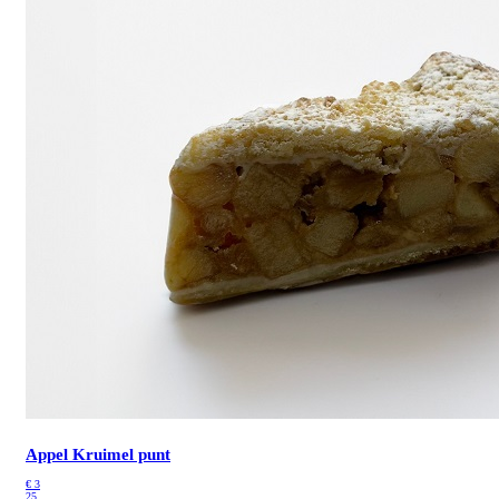
Appel Kruimel punt
€
3
25