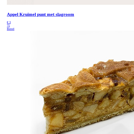
Appel Kruimel punt met slagroom
€
3
75
Bestel