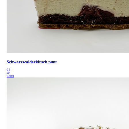
Schwarzwalderkirsch punt
€
3
50
Bestel