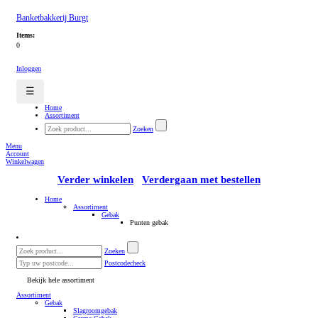
Banketbakkerij Burgt
Items:
0
Inloggen
☰
Home
Assortiment
Zoeken
Menu
Account
Winkelwagen
Verder winkelen
Verdergaan met bestellen
Home
Assortiment
Gebak
Punten gebak
Zoeken
Postcodecheck
Bekijk hele assortiment
Assortiment
Gebak
Slagroomgebak