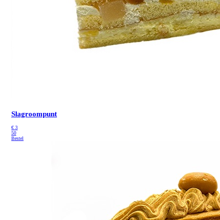
Slagroompunt
€
3
50
Bestel