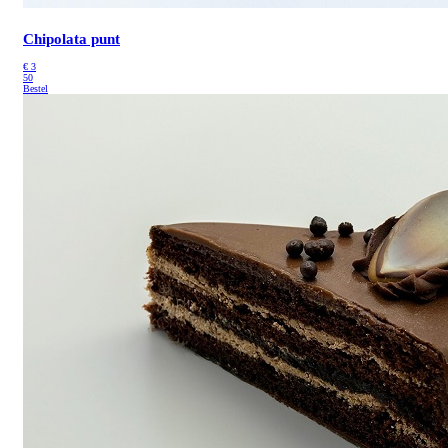
Chipolata punt
€
3
50
Bestel