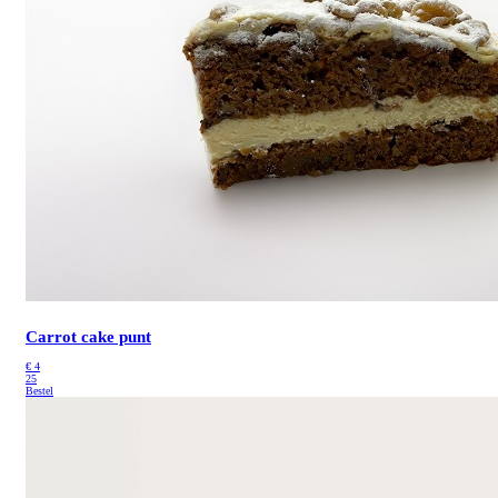
Carrot cake punt
€
4
25
Bestel