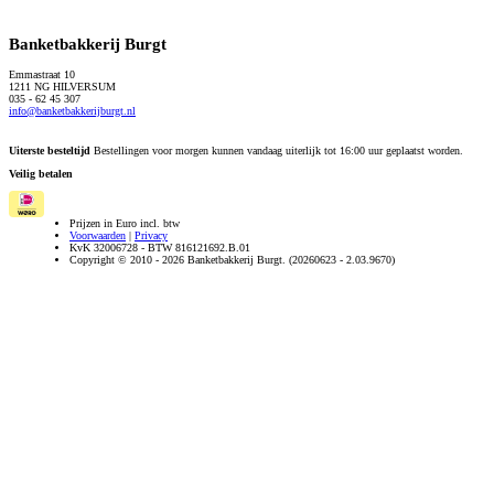
Banketbakkerij Burgt
Emmastraat 10
1211 NG HILVERSUM
035 - 62 45 307
info@banketbakkerijburgt.nl
Uiterste besteltijd
Bestellingen voor morgen kunnen vandaag uiterlijk tot 16:00 uur geplaatst worden.
Veilig betalen
Prijzen in Euro incl. btw
Voorwaarden
|
Privacy
KvK 32006728 - BTW 816121692.B.01
Copyright © 2010 - 2026 Banketbakkerij Burgt. (20260623 - 2.03.9670)