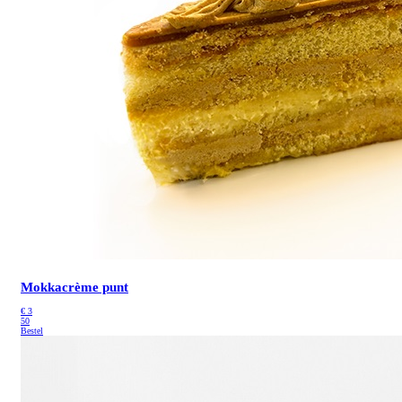
Mokkacrème punt
€
3
50
Bestel