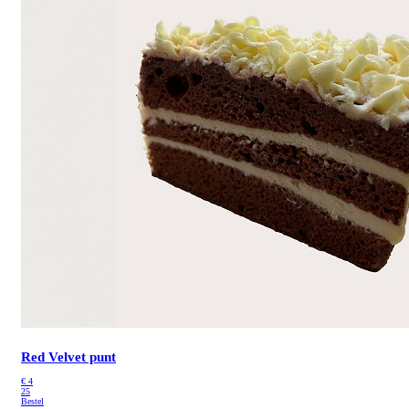
Red Velvet punt
€
4
25
Bestel