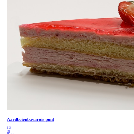
Aardbeienbavarois punt
€
3
50