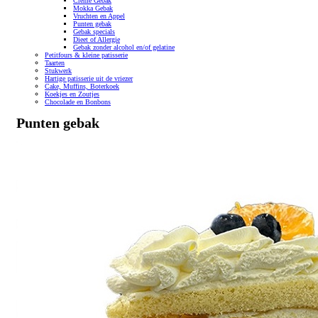
Creme Gebak
Mokka Gebak
Vruchten en Appel
Punten gebak
Gebak specials
Dieet of Allergie
Gebak zonder alcohol en/of gelatine
Petitfours & kleine patisserie
Taarten
Stukwerk
Hartige patisserie uit de vriezer
Cake, Muffins, Boterkoek
Koekjes en Zoutjes
Chocolade en Bonbons
Punten gebak