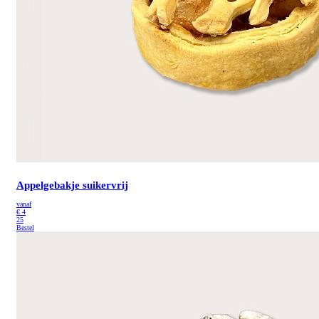
Appelgebakje suikervrij
vanaf
€
4
25
Bestel