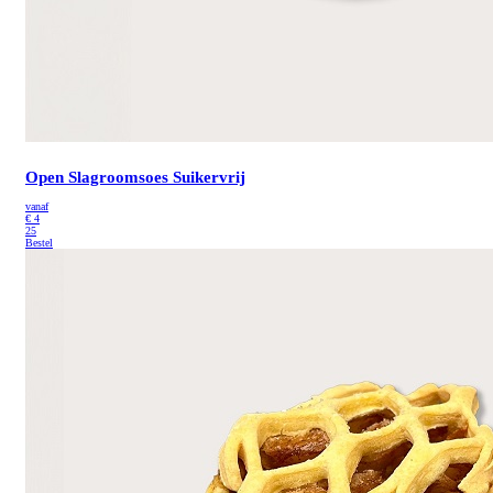
Open Slagroomsoes Suikervrij
vanaf
€
4
25
Bestel