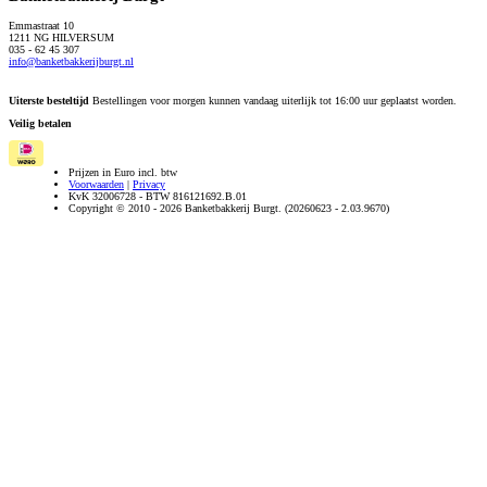
Emmastraat 10
1211 NG HILVERSUM
035 - 62 45 307
info@banketbakkerijburgt.nl
Uiterste besteltijd
Bestellingen voor morgen kunnen vandaag uiterlijk tot 16:00 uur geplaatst worden.
Veilig betalen
Prijzen in Euro incl. btw
Voorwaarden
|
Privacy
KvK 32006728 - BTW 816121692.B.01
Copyright © 2010 - 2026 Banketbakkerij Burgt. (20260623 - 2.03.9670)