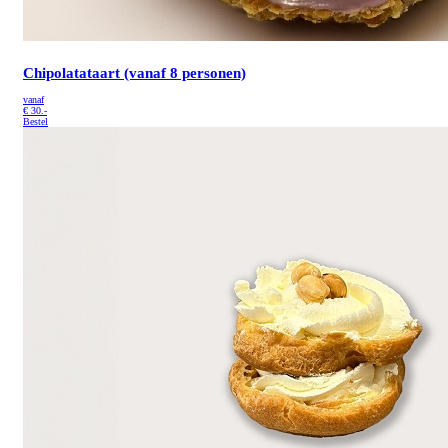
Chipolatataart (vanaf 8 personen)
vanaf
€
30.-
Bestel