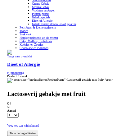
Slagroomgebak
Creme Gebak
Mokka Gebak
Vruchten en Appel
Punten gebak
Gebak specials
Dieet of Allergie
Gebak zonder alcohol en/of gelatine
Petitfours & kleine patisserie
Taarten
Stukwerk
Hartige patisserie uit de vriezer
Cake, Muffins, Boterkoek
Koekjes en Zoutjes
Chocolade en Bonbons
Terug naar overzicht
Dieet of Allergie
(4 producten)
Product 3 van 4
Lactosevrij gebakje met fruit
€ 4
50
Aantal
Voeg toe aan winkelmand