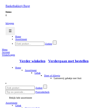
Banketbakkerij Burgt
Items:
0
Inloggen
☰
Home
Assortiment
Zoeken
Menu
Account
Winkelwagen
Verder winkelen
Verdergaan met bestellen
Home
Assortiment
Gebak
Dieet of Allergie
Lactosevrij gebakje met fruit
Zoeken
Postcodecheck
Bekijk hele assortiment
Assortiment
Gebak