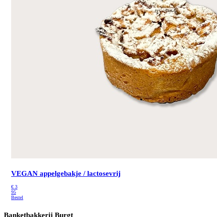
VEGAN appelgebakje / lactosevrij
€
3
95
Bestel
Banketbakkerij Burgt