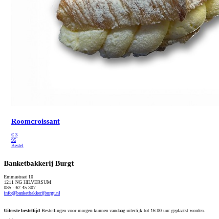
Roomcroissant
€
3
95
Bestel
Banketbakkerij Burgt
Emmastraat 10
1211 NG HILVERSUM
035 - 62 45 307
info@banketbakkerijburgt.nl
Uiterste besteltijd
Bestellingen voor morgen kunnen vandaag uiterlijk tot 16:00 uur geplaatst worden.