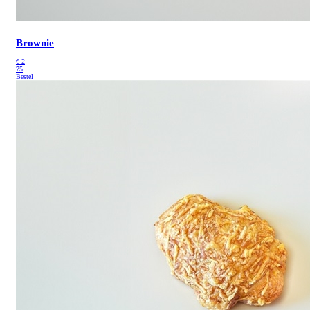
Brownie
€
2
75
Bestel