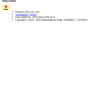
Veilig betalen
Prijzen in Euro incl. btw
Voorwaarden
|
Privacy
KvK 32006728 - BTW 816121692.B.01
Copyright © 2010 - 2026 Banketbakkerij Burgt. (20260623 - 2.03.9670)