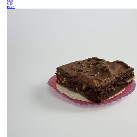
vanaf
€
30.-
Bestel