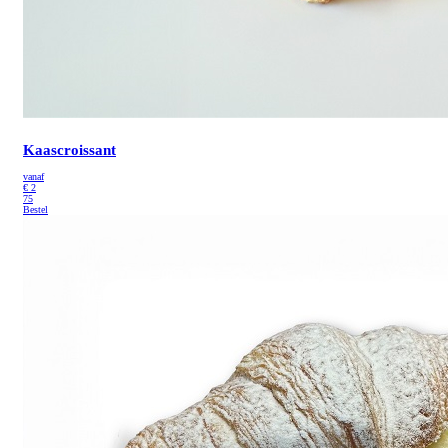
Kaascroissant
vanaf
€
2
75
Bestel