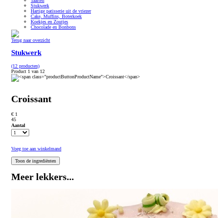
Taarten
Stukwerk
Hartige patisserie uit de vriezer
Cake, Muffins, Boterkoek
Koekjes en Zoutjes
Chocolade en Bonbons
Terug naar overzicht
Stukwerk
(12 producten)
Product 1 van 12
Croissant
€ 1
45
Aantal
Voeg toe aan winkelmand
Meer lekkers...