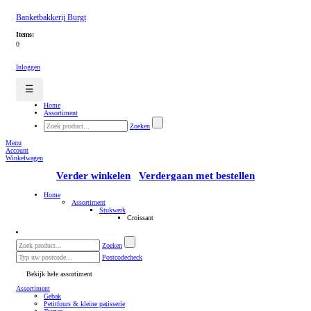
Banketbakkerij Burgt
Items:
0
Inloggen
☰
Home
Assortiment
Zoeken
Menu
Account
Winkelwagen
Verder winkelen
Verdergaan met bestellen
Home
Assortiment
Stukwerk
Croissant
Zoeken
Postcodecheck
Bekijk hele assortiment
Assortiment
Gebak
Petitfours & kleine patisserie