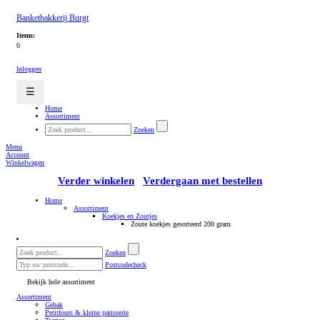
Banketbakkerij Burgt
Items:
0
Inloggen
☰
Home
Assortiment
Zoeken
Menu
Account
Winkelwagen
Verder winkelen
Verdergaan met bestellen
Home
Assortiment
Koekjes en Zoutjes
Zoute koekjes gesorteerd 200 gram
Zoeken
Postcodecheck
Bekijk hele assortiment
Assortiment
Gebak
Petitfours & kleine patisserie