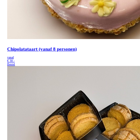
Chipolatataart (vanaf 8 personen)
vanaf
€
30.-
Bestel