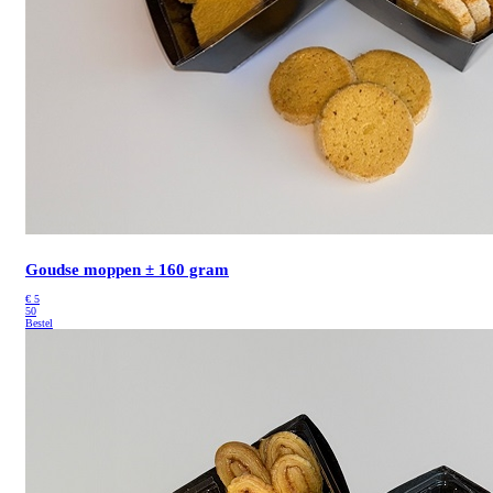
Goudse moppen ± 160 gram
€
5
50
Bestel