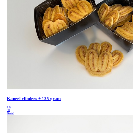
Kaneel vlinders ± 135 gram
€
6
50
Bestel