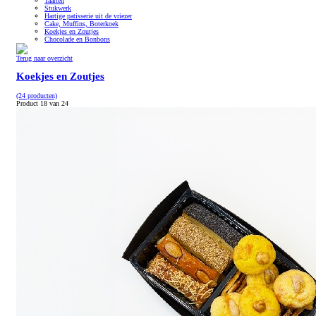
Taarten
Stukwerk
Hartige patisserie uit de vriezer
Cake, Muffins, Boterkoek
Koekjes en Zoutjes
Chocolade en Bonbons
Terug naar overzicht
Koekjes en Zoutjes
(24 producten)
Product 18 van 24