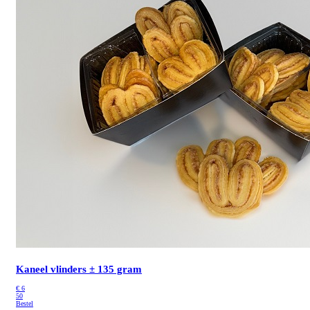
Kaneel vlinders ± 135 gram
€
6
50
Bestel