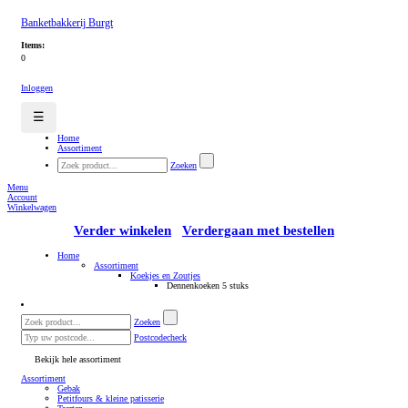
Banketbakkerij Burgt
Items:
0
Inloggen
☰
Home
Assortiment
Zoeken
Menu
Account
Winkelwagen
Verder winkelen
Verdergaan met bestellen
Home
Assortiment
Koekjes en Zoutjes
Dennenkoeken 5 stuks
Zoeken
Postcodecheck
Bekijk hele assortiment
Assortiment
Gebak
Petitfours & kleine patisserie