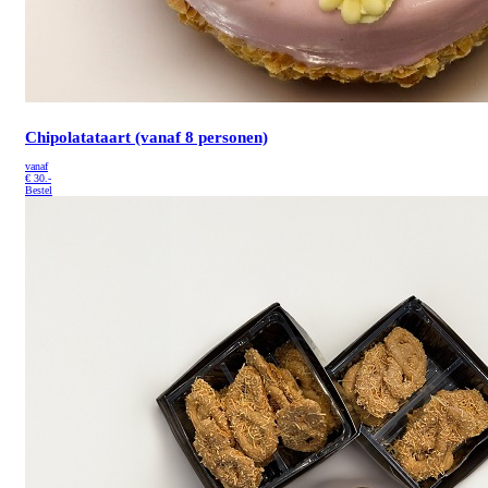
Chipolatataart (vanaf 8 personen)
vanaf
€
30.-
Bestel