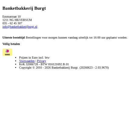
Banketbakkerij Burgt
Emmastraat 10
1211 NG HILVERSUM
035 - 62 45 307
info@banketbakkerijburgt.nl
Uiterste besteltijd
Bestellingen voor morgen kunnen vandaag uiterlijk tot 16:00 uur geplaatst worden.
Veilig betalen
Prijzen in Euro incl. btw
Voorwaarden
|
Privacy
KvK 32006728 - BTW 816121692.B.01
Copyright © 2010 - 2026 Banketbakkerij Burgt. (20260623 - 2.03.9670)