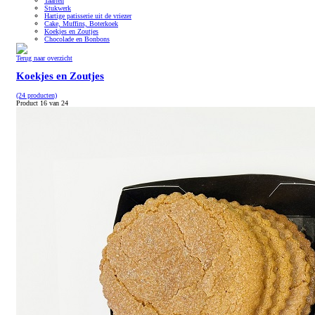
Taarten
Stukwerk
Hartige patisserie uit de vriezer
Cake, Muffins, Boterkoek
Koekjes en Zoutjes
Chocolade en Bonbons
Terug naar overzicht
Koekjes en Zoutjes
(24 producten)
Product 16 van 24