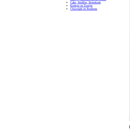
Cake, Muffins, Boterkoek
Koekjes en Zoutjes
Chocolade en Bonbons