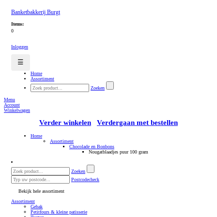
Banketbakkerij Burgt
Items:
0
Inloggen
☰
Home
Assortiment
Zoeken
Menu
Account
Winkelwagen
Verder winkelen
Verdergaan met bestellen
Home
Assortiment
Chocolade en Bonbons
Nougatblaadjes puur 100 gram
Zoeken
Postcodecheck
Bekijk hele assortiment
Assortiment
Gebak
Petitfours & kleine patisserie