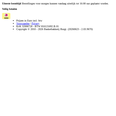
Uiterste besteltijd
Bestellingen voor morgen kunnen vandaag uiterlijk tot 16:00 uur geplaatst worden.
Veilig betalen
Prijzen in Euro incl. btw
Voorwaarden
|
Privacy
KvK 32006728 - BTW 816121692.B.01
Copyright © 2010 - 2026 Banketbakkerij Burgt. (20260623 - 2.03.9670)