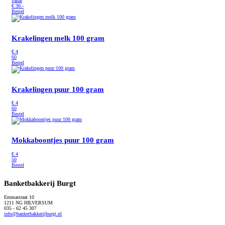
vanaf
€
30.-
Bestel
Krakelingen melk 100 gram
€
4
60
Bestel
Krakelingen puur 100 gram
€
4
60
Bestel
Mokkaboontjes puur 100 gram
€
4
50
Bestel
Banketbakkerij Burgt
Emmastraat 10
1211 NG HILVERSUM
035 - 62 45 307
info@banketbakkerijburgt.nl