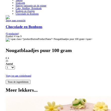
Taarten
Stukwerk
Hartige patisserie uit de vriezer
Cake, Muffins, Boterkoek
Koekjes en Zoutjes
Chocolade en Bonbons
Terug naar overzicht
Chocolade en Bonbons
(9 producten)
Product 4 van 9
Nougatblaadjes puur 100 gram
€ 4
25
Aantal
Voeg toe aan winkelmand
Meer lekkers...