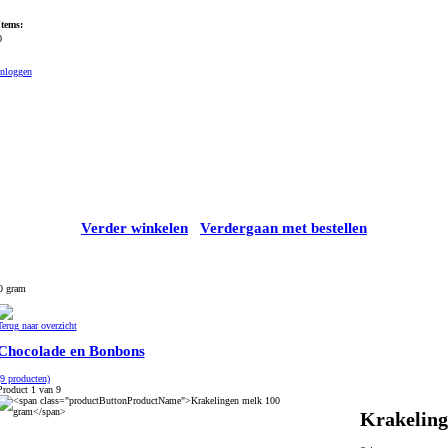
Items:
0
Inloggen
Verder winkelen
Verdergaan met bestellen
0 gram
Terug naar overzicht
Chocolade en Bonbons
(9 producten)
Product 1 van 9
Krakeling