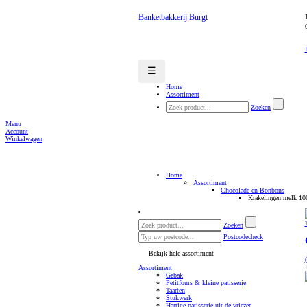
Banketbakkerij Burgt
☰
Home
Assortiment
Zoeken
Menu
Account
Winkelwagen
Home
Assortiment
Chocolade en Bonbons
Krakelingen melk 10
Zoeken
Postcodecheck
Bekijk hele assortiment
Assortiment
Gebak
Petitfours & kleine patisserie
Taarten
Stukwerk
Hartige patisserie uit de vriezer