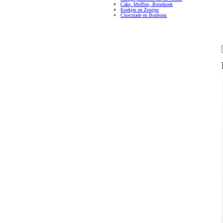
Cake, Muffins, Boterkoek
Koekjes en Zoutjes
Chocolade en Bonbons