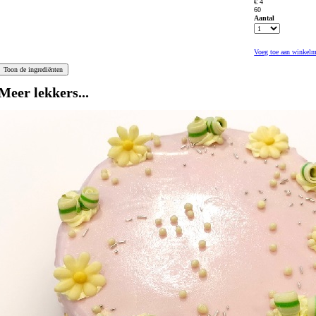
€ 4
60
Aantal
Voeg toe aan winkel
Meer lekkers...