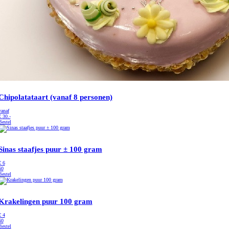
Chipolatataart (vanaf 8 personen)
vanaf
€
30.-
Bestel
Sinas staafjes puur ± 100 gram
€
6
60
Bestel
Krakelingen puur 100 gram
€
4
60
Bestel